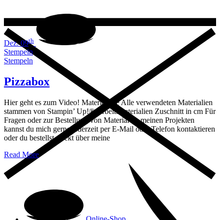
th
Dez. 09
Stempeln
Stempeln
Pizzabox
Hier geht es zum Video! Materialliste Alle verwendeten Materialien
stammen von Stampin’ Up!® Arbeitsmaterialien Zuschnitt in cm Für
Fragen oder zur Bestellung von Material zu meinen Projekten
kannst du mich gerne jederzeit per E-Mail oder Telefon kontaktieren
oder du bestellst direkt über meine
Read More
Online-Shop