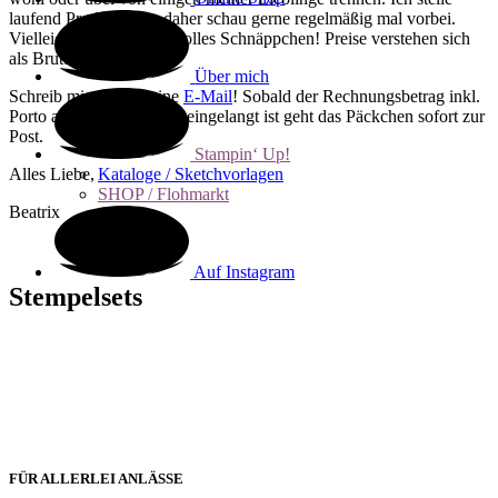
laufend Produkte ein, daher schau gerne regelmäßig mal vorbei.
Vielleicht findest du ein tolles Schnäppchen! Preise verstehen sich
als Bruttopreise.
Über mich
Schreib mir einfach eine
E-Mail
! Sobald der Rechnungsbetrag inkl.
Porto auf meinem Konto eingelangt ist geht das Päckchen sofort zur
Post.
Stampin‘ Up!
Alles Liebe,
Kataloge / Sketchvorlagen
SHOP / Flohmarkt
Beatrix
Auf Instagram
Stempelsets
FÜR ALLERLEI ANLÄSSE