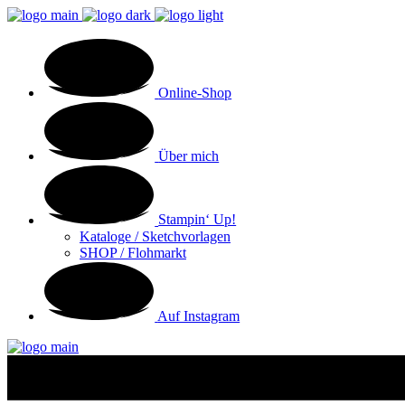
Online-Shop
Über mich
Stampin‘ Up!
Kataloge / Sketchvorlagen
SHOP / Flohmarkt
Auf Instagram