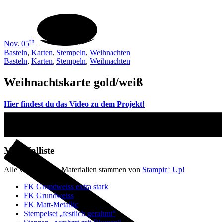
th
Nov. 05
Basteln
,
Karten
,
Stempeln
,
Weihnachten
Basteln
,
Karten
,
Stempeln
,
Weihnachten
Weihnachtskarte gold/weiß
Hier findest du das Video zu dem Projekt!
Materialliste
Alle verwendeten Materialien stammen von
Stampin‘ Up!
FK Grundweiss extra stark
FK Grundweiss
FK Matt-Metallic
Stempelset „festlich gerahmt“