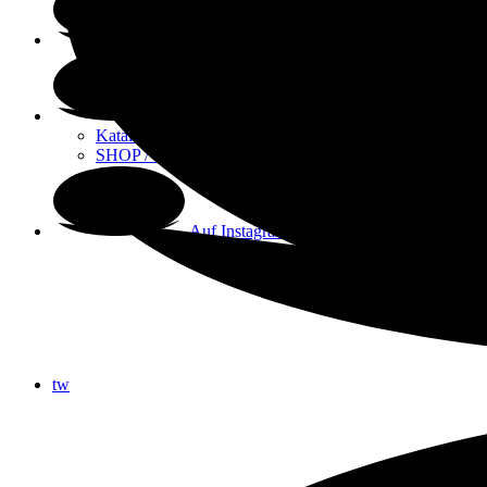
Über mich
Stampin‘ Up!
Kataloge / Sketchvorlagen
SHOP / Flohmarkt
Auf Instagram
tw