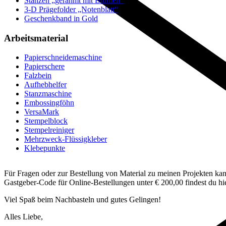
Stanzen „gerahmt mit Blumen“
3-D Prägefolder „Notenblatt“
Geschenkband in Gold
Arbeitsmaterial
Papierschneidemaschine
Papierschere
Falzbein
Aufhebhelfer
Stanzmaschine
Embossingföhn
VersaMark
Stempelblock
Stempelreiniger
Mehrzweck-Flüssigkleber
Klebepunkte
Für Fragen oder zur Bestellung von Material zu meinen Projekten kann
Gastgeber-Code für Online-Bestellungen unter € 200,00 findest du h
Viel Spaß beim Nachbasteln und gutes Gelingen!
Alles Liebe,