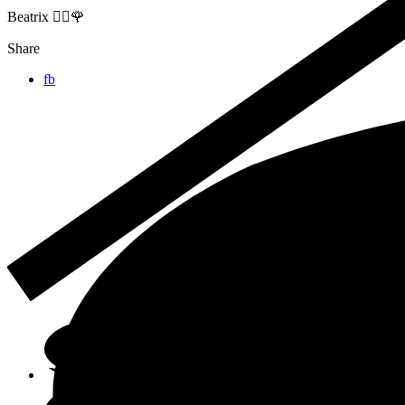
Beatrix 🙋‍♀️🌹
Share
fb
Online-Shop