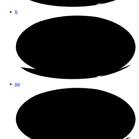
li
pn