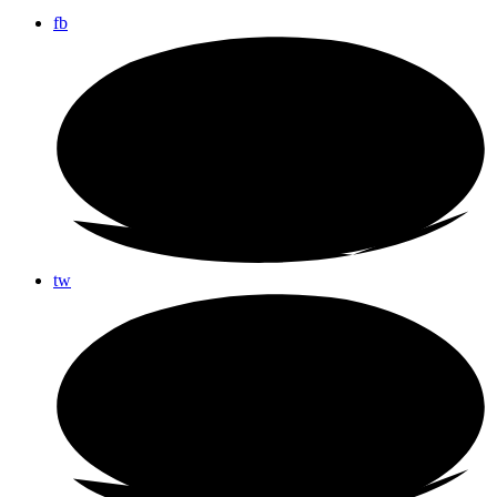
fb
tw