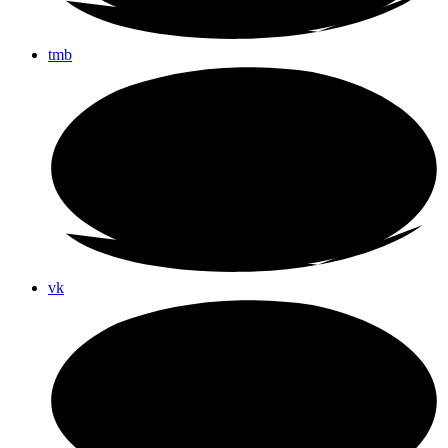
tmb
vk