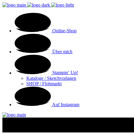
Online-Shop
Über mich
Stampin‘ Up!
Kataloge / Sketchvorlagen
SHOP / Flohmarkt
Auf Instagram