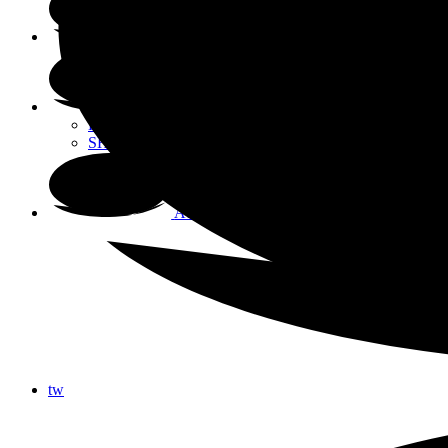
Über mich
Stampin‘ Up!
Kataloge / Sketchvorlagen
SHOP / Flohmarkt
Auf Instagram
tw