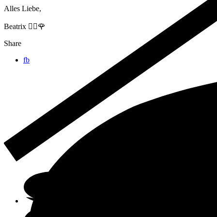
Alles Liebe,
Beatrix 🙋‍♀️🌹
Share
fb
Online-Shop