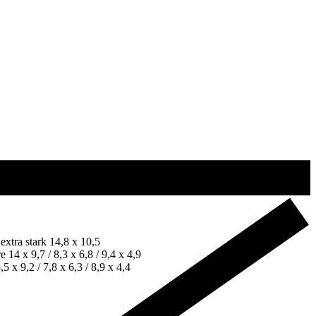
xtra stark 14,8 x 10,5
4 x 9,7 / 8,3 x 6,8 / 9,4 x 4,9
 x 9,2 / 7,8 x 6,3 / 8,9 x 4,4