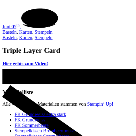
th
Juni 05
Basteln
,
Karten
,
Stempeln
Basteln
,
Karten
,
Stempeln
Triple Layer Card
Hier gehts zum Video!
Materialliste
Alle verwendeten Materialien stammen von
Stampin‘ Up!
FK Grundweiss extra stark
FK Grundweiss
FK Sommerbeere
Stempelkissen Brombeermouse