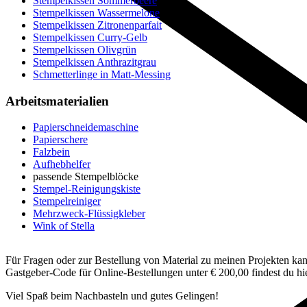
Stempelkissen Sommerbeere
Stempelkissen Wassermelone
Stempelkissen Zitronenparfait
Stempelkissen Curry-Gelb
Stempelkissen Olivgrün
Stempelkissen Anthrazitgrau
Schmetterlinge in Matt-Messing
Arbeitsmaterialien
Papierschneidemaschine
Papierschere
Falzbein
Aufhebhelfer
passende Stempelblöcke
Stempel-Reinigungskiste
Stempelreiniger
Mehrzweck-Flüssigkleber
Wink of Stella
Für Fragen oder zur Bestellung von Material zu meinen Projekten kann
Gastgeber-Code für Online-Bestellungen unter € 200,00 findest du h
Viel Spaß beim Nachbasteln und gutes Gelingen!