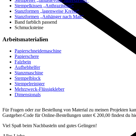
Stempelset „fantasievolle Jahreszeiten“
Stempelkissen „Anthrazitgrau“
Stanzformen „lagenweise Kreise“
Stanzformen „Anhänger nach Maß“
Band farblich passend
Schmucksteine
Arbeitsmaterialien
Papierschneidemaschine
Papierschere
Falzbein
Aufhebhelfer
Stanzmaschine
Stempelblock
Stempelreiniger
Mehrzweck-Flüssigkleber
Dimensionals
Für Fragen oder zur Bestellung von Material zu meinen Projekten kann
Gastgeber-Code für Online-Bestellungen unter € 200,00 findest du h
Viel Spaß beim Nachbasteln und gutes Gelingen!
Alles Liebe,