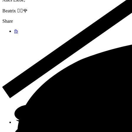
Beatrix 🙋‍♀️🌹
Share
fb
Online-Shop