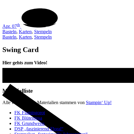
th
Apr. 07
Basteln
,
Karten
,
Stempeln
Basteln
,
Karten
,
Stempeln
Swing Card
Hier gehts zum Video!
Materialliste
Alle verwendeten Materialien stammen von
Stampin‘ Up!
FK Flamingorot
FK Blütenrosa
FK Grundweiss
DSP „faszinierend Floral“