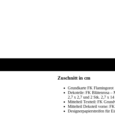
Zuschnitt in cm
Grundkarte FK Flamingorot 
Dekoteile: FK Blütenrosa – M
2,7 x 2,7 und 2 Stk. 2,7 x 14
Mittelteil Textteil: FK Grund
Mittelteil Dekoteil vorne: FK
Designerpapierstreifen für Ei