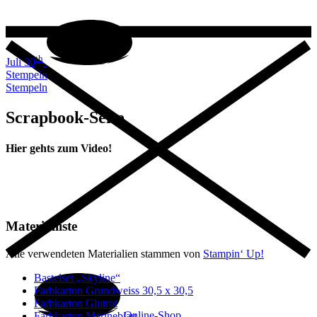
th
Juli 30
Stempeln
Stempeln
Scrapbook-Seite
Hier gehts zum Video!
Materialliste
Alle verwendeten Materialien stammen von
Stampin‘ Up!
Bastelset „Skyline“
Farbkarton Grundweiss 30,5 x 30,5
Farbkarton Glutrot
Online-Shop
Farbkarton Marineblau