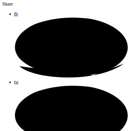
Share
fb
tw