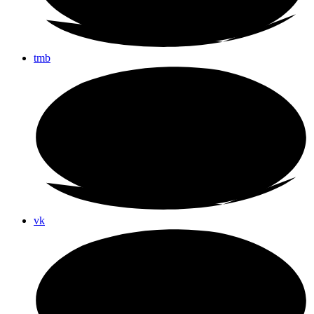
tmb
vk