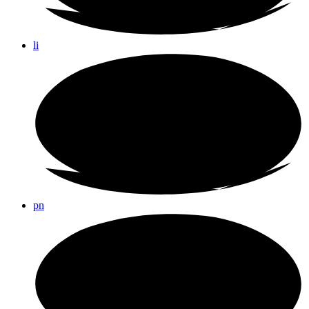
li
pn