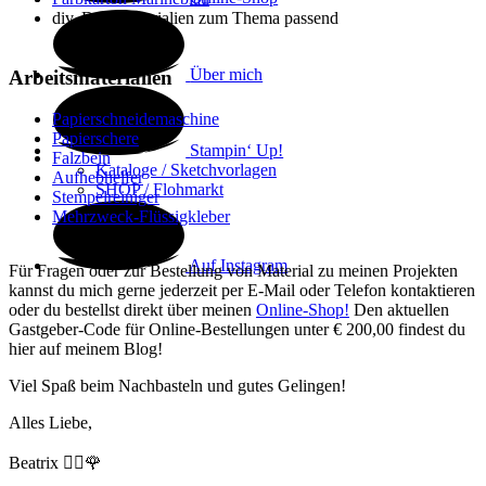
div. Dekomaterialien zum Thema passend
Über mich
Arbeitsmaterialien
Papierschneidemaschine
Papierschere
Stampin‘ Up!
Falzbein
Kataloge / Sketchvorlagen
Aufhebhelfer
SHOP / Flohmarkt
Stempelreiniger
Mehrzweck-Flüssigkleber
Auf Instagram
Für Fragen oder zur Bestellung von Material zu meinen Projekten
kannst du mich gerne jederzeit per E-Mail oder Telefon kontaktieren
oder du bestellst direkt über meinen
Online-Shop!
Den aktuellen
Gastgeber-Code für Online-Bestellungen unter € 200,00 findest du
hier auf meinem Blog!
Viel Spaß beim Nachbasteln und gutes Gelingen!
Alles Liebe,
Beatrix 🙋‍♀️🌹