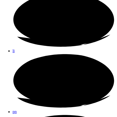
li
pn