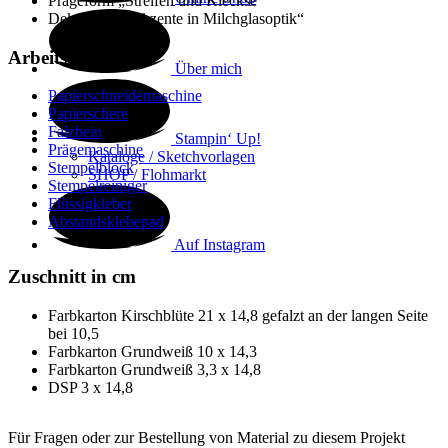
Prägeform „Streifen und Kleckse“
Dekosteine „Akzente in Milchglasoptik“
Arbeitsmaterial
Über mich
Papierschneidemaschine
Papierschere
Falzbein
Stampin‘ Up!
Prägemaschine
Kataloge / Sketchvorlagen
Stempelblock
SHOP / Flohmarkt
Stempelreiniger
Flüssigkleber
Abstandsklebepad
Auf Instagram
Zuschnitt in cm
Farbkarton Kirschblüte 21 x 14,8 gefalzt an der langen Seite
bei 10,5
Farbkarton Grundweiß 10 x 14,3
Farbkarton Grundweiß 3,3 x 14,8
DSP 3 x 14,8
Für Fragen oder zur Bestellung von Material zu diesem Projekt