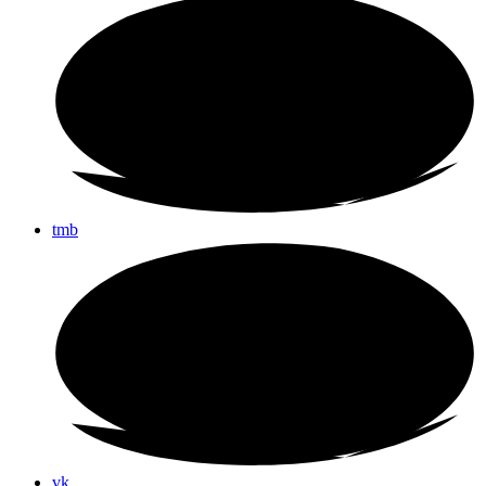
tmb
vk