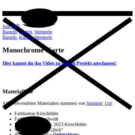
th
Juni 08
Basteln
,
Karten
,
Stempeln
Basteln
,
Karten
,
Stempeln
Monochrome Karte
Hier kannst du das Video zu diesem Projekt anschauen!
Materialliste
Alle verwendeten Materialien stammen von
Stampin‘ Up!
Farbkarton Kirschblüte
Farbkarton Grundweiß
DSP InColor2021 – 2023 Kirschblüte
Stempelset „Alles Glück“
Online-Shop