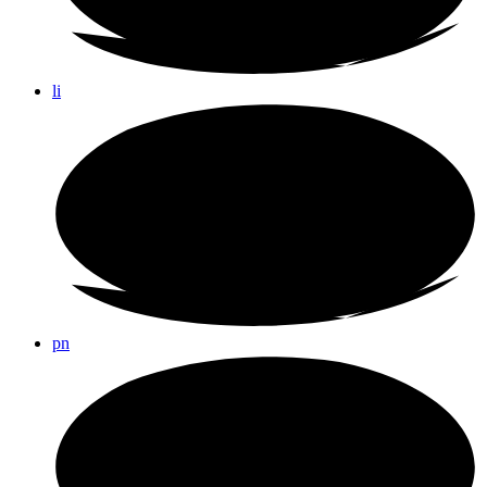
li
pn