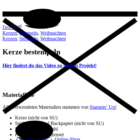
rd
Dez. 03
Kerzen
,
Stempeln
,
Weihnachten
Kerzen
,
Stempeln
,
Weihnachten
Kerze bestempeln
Hier findest du das Video zu diesem Projekt!
Materialliste
Alle verwendeten Materialien stammen von
Stampin‘ Up!
Kerze (nicht von SU)
Seidenpapier und Backpapier (nicht von SU)
Stempelset freie Wahl
ev. passendes Stanzenset
Online-Shop