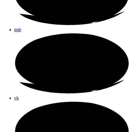
tmb
vk