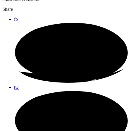
Share
fb
tw