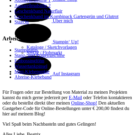
Aquarellmalstifte 1
Aquarellmalstifte 2
Geschenkband Naturflair
Geschenkband im Kombipack Gartengrün und Glutrot
Über mich
StazOn
Arbeitsmaterial
Stampin‘ Up!
Kataloge / Sketchvorlagen
Stamparatus
SHOP / Flohmarkt
Stanz- und Prägemaschine
Embossingföhn
Wassertankpinsel
Mini-Klebepunkte
Auf Instagram
Abreise-Klebeband
Für Fragen oder zur Bestellung von Material zu meinen Projekten
kannst du mich gerne jederzeit per
E-Mail
oder Telefon kontaktieren
oder du bestellst direkt über meinen
Online-Shop!
Den aktuellen
Gastgeber-Code für Online-Bestellungen unter € 200,00 findest du
hier auf meinem Blog!
Viel Spaß beim Nachbasteln und gutes Gelingen!
Alles Liebe, Beatrix