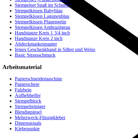
Stempelset Spaß im Schnee“
Stempelkissen Babyblau
Stempelkissen Lagunenblau
Stempelkissen Pfauengrün
Stempelkissen Anthrazitgrau
Handstanze Kreis 1 3/4 inch
Handstanze Kreis 2 inch
Abdeckmaskenpapier
feines Geschenkband in Silber und Weiss
Basic Strassschmuck
Arbeitsmaterial
Papierschneidemaschine
Papierschere
Falzbein
Aufhebhelfer
Stempelblock
Stempelreiniger
Blendigpinsel
Mehrzweck-Flüssigkleber
Dimensionals
Klebepunkte