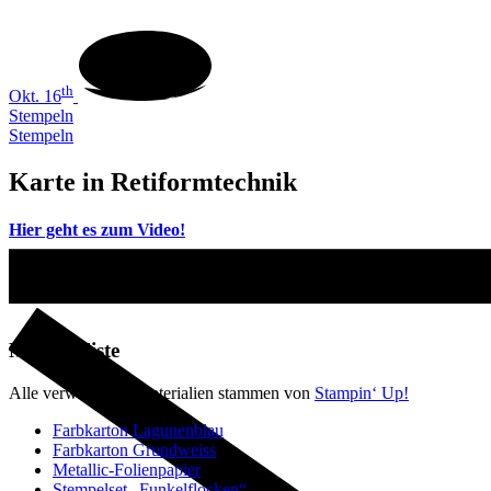
th
Okt. 16
Stempeln
Stempeln
Karte in Retiformtechnik
Hier geht es zum Video!
Materialliste
Alle verwendeten Materialien stammen von
Stampin‘ Up!
Farbkarton Lagunenblau
Farbkarton Grundweiss
Metallic-Folienpapier
Stempelset „Funkelflocken“