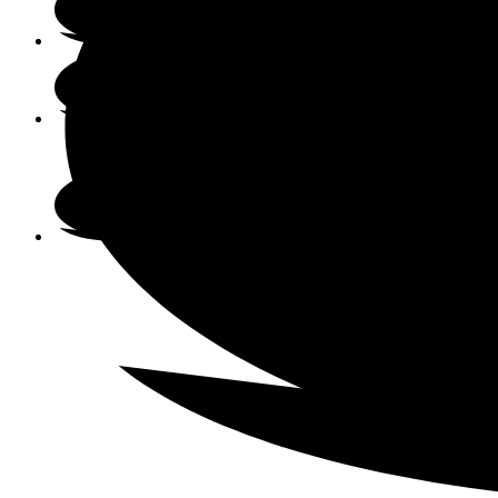
Über mich
Stampin‘ Up!
Kataloge / Sketchvorlagen
SHOP / Flohmarkt
Auf Instagram