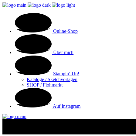
Online-Shop
Über mich
Stampin‘ Up!
Kataloge / Sketchvorlagen
SHOP / Flohmarkt
Auf Instagram