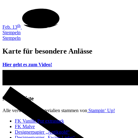
th
Feb. 13
Stempeln
Stempeln
Karte für besondere Anlässe
Hier geht es zum Video!
Materialliste
Alle verwendeten Materialien stammen von
Stampin‘ Up!
FK Vanille Pur extrastark
FK Malve
Designerpapier „Antikgold“
Designerpapier „Ewige Liebe“