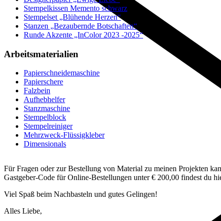
Stempelkissen Memento schwarz
Stempelset „Blühende Herzen“
Stanzen „Bezaubernde Botschaften“
Runde Akzente „InColor 2023 -2025“
Arbeitsmaterialien
Papierschneidemaschine
Papierschere
Falzbein
Aufhebhelfer
Stanzmaschine
Stempelblock
Stempelreiniger
Mehrzweck-Flüssigkleber
Dimensionals
Für Fragen oder zur Bestellung von Material zu meinen Projekten kann
Gastgeber-Code für Online-Bestellungen unter € 200,00 findest du h
Viel Spaß beim Nachbasteln und gutes Gelingen!
Alles Liebe,