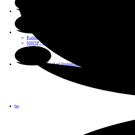
Über mich
Stampin‘ Up!
Kataloge / Sketchvorlagen
SHOP / Flohmarkt
Auf Instagram
tw