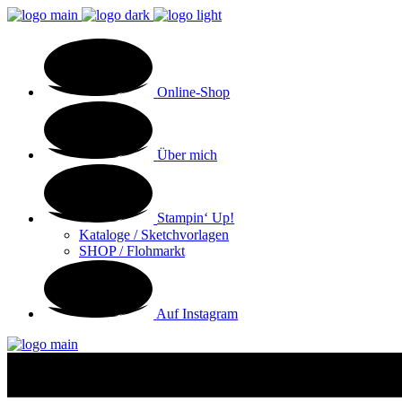
Online-Shop
Über mich
Stampin‘ Up!
Kataloge / Sketchvorlagen
SHOP / Flohmarkt
Auf Instagram