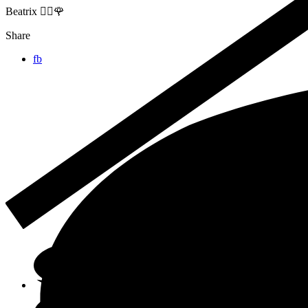
Beatrix 🙋‍♀️🌹
Share
fb
Online-Shop