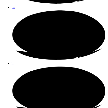
tw
li