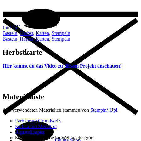
th
Juni 25
Basteln
,
Herbst
,
Karten
,
Stempeln
Basteln
,
Herbst
,
Karten
,
Stempeln
Herbstkarte
Hier kannst du das Video zu diesem Projekt anschauen!
Materialliste
Alle verwendeten Materialien stammen von
Stampin‘ Up!
Farbkarton Grundweiß
Farbkarton Merlotrot
Aquarellpapier
Stempelset „Grüsse im Weihnachtsgrün“
Online-Shop