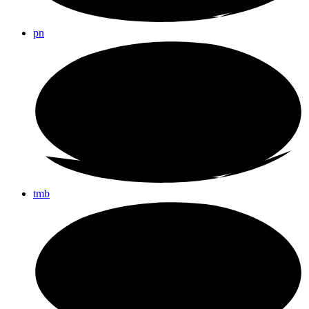
pn
tmb