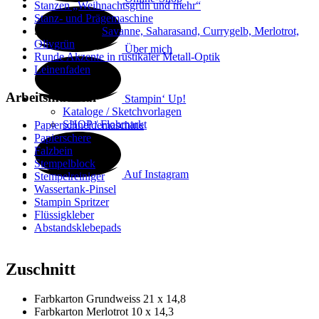
Stanzen „Weihnachtsgrün und mehr“
Stanz- und Prägemaschine
Stempelfarben
Savanne, Saharasand, Currygelb, Merlotrot,
Olivgrün
Über mich
Runde Akzente in rustikaler Metall-Optik
Leinenfaden
Arbeitsmaterial
Stampin‘ Up!
Kataloge / Sketchvorlagen
SHOP / Flohmarkt
Papierschneidemaschine
Papierschere
Falzbein
Stempelblock
Auf Instagram
Stempelreiniger
Wassertank-Pinsel
Stampin Spritzer
Flüssigkleber
Abstandsklebepads
Zuschnitt
Farbkarton Grundweiss 21 x 14,8
Farbkarton Merlotrot 10 x 14,3