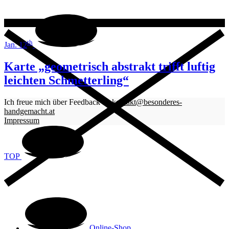
th
Jan. 12
Karte „geometrisch abstrakt trifft luftig
leichten Schmetterling“
Ich freue mich über Feedback an
kontakt@besonderes-
handgemacht.at
Impressum
TOP
Online-Shop