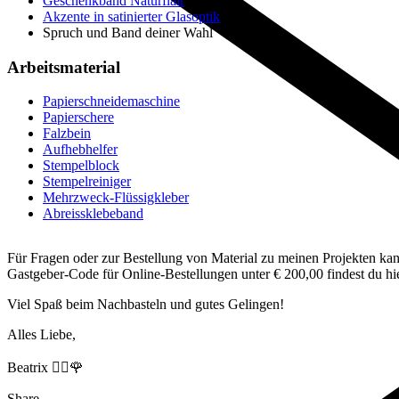
Geschenkband Naturflair
Akzente in satinierter Glasoptik
Spruch und Band deiner Wahl
Arbeitsmaterial
Papierschneidemaschine
Papierschere
Falzbein
Aufhebhelfer
Stempelblock
Stempelreiniger
Mehrzweck-Flüssigkleber
Abreissklebeband
Für Fragen oder zur Bestellung von Material zu meinen Projekten kann
Gastgeber-Code für Online-Bestellungen unter € 200,00 findest du h
Viel Spaß beim Nachbasteln und gutes Gelingen!
Alles Liebe,
Beatrix 🙋‍♀️🌹
Share