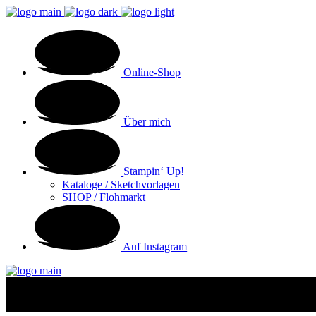
Online-Shop
Über mich
Stampin‘ Up!
Kataloge / Sketchvorlagen
SHOP / Flohmarkt
Auf Instagram