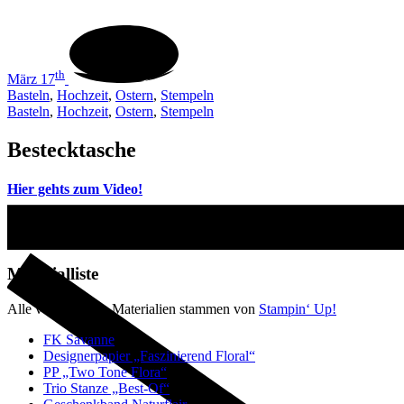
th
März 17
Basteln
,
Hochzeit
,
Ostern
,
Stempeln
Basteln
,
Hochzeit
,
Ostern
,
Stempeln
Bestecktasche
Hier gehts zum Video!
Materialliste
Alle verwendeten Materialien stammen von
Stampin‘ Up!
FK Savanne
Designerpapier „Faszinierend Floral“
PP „Two Tone Flora“
Trio Stanze „Best-Of“