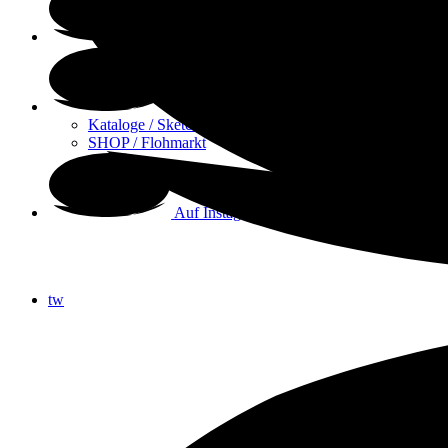
Über mich
Stampin‘ Up!
Kataloge / Sketchvorlagen
SHOP / Flohmarkt
Auf Instagram
tw